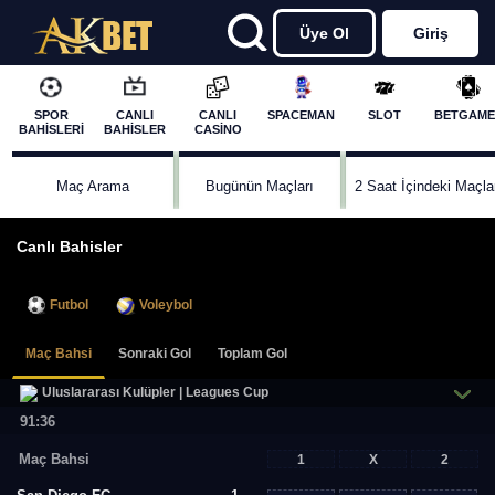
Giriş
Üye Ol
SPOR
CANLI
CANLI
SPACEMAN
SLOT
BETGAME
BAHİSLERİ
BAHİSLER
CASİNO
Maç Arama
Bugünün Maçları
2 Saat İçindeki Maçla
Canlı Bahisler
Futbol
Voleybol
Maç Bahsi
Sonraki Gol
Toplam Gol
Uluslararası Kulüpler | Leagues Cup
91:36
Maç Bahsi
1
X
2