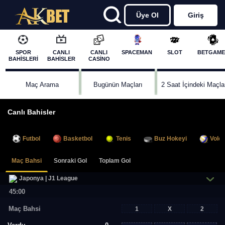
Giriş
Üye Ol
SPOR
CANLI
CANLI
SPACEMAN
SLOT
BETGAME
BAHİSLERİ
BAHİSLER
CASİNO
Maç Arama
Bugünün Maçları
2 Saat İçindeki Maçla
Canlı Bahisler
Futbol
Basketbol
Tenis
Buz Hokeyi
Voley
Maç Bahsi
Sonraki Gol
Toplam Gol
Japonya | J1 League
45:00
Maç Bahsi
1
X
2