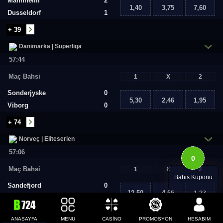
Mannheim
2
1,40
3,75
7,60
Dusseldorf
1
+ 39
Danimarka | Superliga
57:44
Maç Bahsi
1
X
2
Sonderjyske
0
5,30
2,46
1,95
Viborg
0
+ 74
Norveç | Eliteserien
57:06
0
Maç Bahsi
1
X
2
Bahis Kuponu
Sandefjord
0
12,50
4,65
1,23
KFUM Oslo
1
+ 55
ANASAYFA
MENU
CASİNO
PROMOSYON
HESABIM