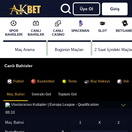
Giriş
Üye Ol
SPOR
CANLI
CANLI
SPACEMAN
SLOT
BETGAME
BAHİSLERİ
BAHİSLER
CASİNO
Maç Arama
Bugünün Maçları
2 Saat İçindeki Maçla
Canlı Bahisler
Futbol
Basketbol
Tenis
Buz Hokeyi
Voley
Maç Bahsi
Sonraki Gol
Toplam Gol
Uluslararası Kulüpler | Europa League - Qualification
88:10
Maç Bahsi
1
X
2