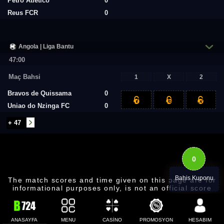
Petro Atletico
0
Reus FCR
0
Angola | Liga Bantu
47:00
Maç Bahsi
1
X
2
Bravos de Quissama
0
2,70
2,60
2,70
Uniao do Nzinga FC
0
+ 47
0
Bahis Kuponu
The match scores and time given on this page are for
informational purposes only, is not an official score
and time. Our company is not responsible for the
accuracy of this information.
ANASAYFA
MENU
CASİNO
PROMOSYON
HESABIM