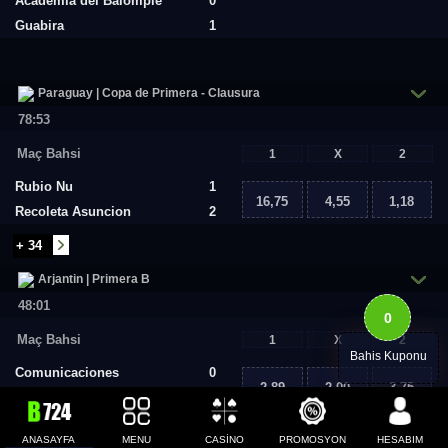
Academia del Balompie
0
Guabira
1
Paraguay | Copa de Primera - Clausura
78:53
Maç Bahsi
1
X
2
Rubio Nu
1
16,75
4,55
1,18
Recoleta Asuncion
2
+ 34
Arjantin | Primera B
48:01
0
Maç Bahsi
1
X
2
Bahis Kuponu
Comunicaciones
0
2,89
2,00
3,75
Villa San Carlos
0
+ 47
ANASAYFA
MENU
CASİNO
PROMOSYON
HESABIM