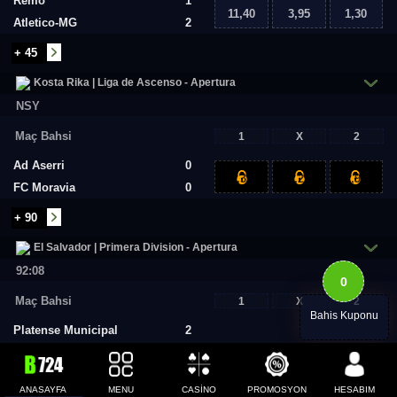
Remo
1
11,40
3,95
1,30
Atletico-MG
2
+ 45
Kosta Rika | Liga de Ascenso - Apertura
NSY
Maç Bahsi
1
X
2
Ad Aserri
0
3,35
3,25
1,95
FC Moravia
0
+ 90
El Salvador | Primera Division - Apertura
92:08
0
Maç Bahsi
1
X
2
Bahis Kuponu
Platense Municipal
2
Inca Aruba
0
ANASAYFA
MENU
CASİNO
PROMOSYON
HESABIM