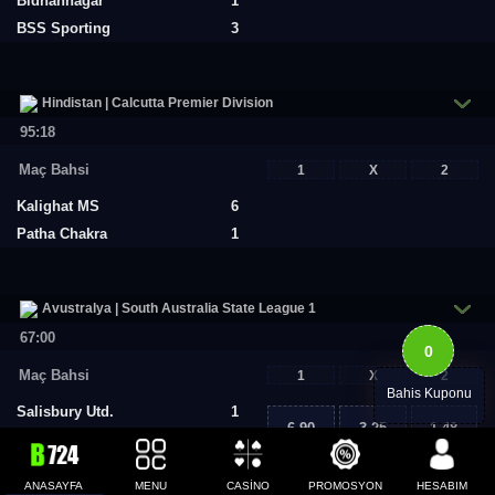
Bidhannagar
1
BSS Sporting
3
Hindistan | Calcutta Premier Division
95:18
Maç Bahsi
1
X
2
Kalighat MS
6
Patha Chakra
1
Avustralya | South Australia State League 1
67:00
0
Maç Bahsi
1
X
2
Bahis Kuponu
Salisbury Utd.
1
6,90
3,25
1,48
South Adelaide
2
+ 37
ANASAYFA
MENU
CASİNO
PROMOSYON
HESABIM