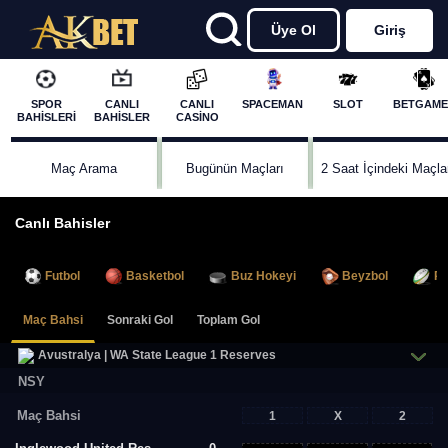
Giriş
Üye Ol
SPOR
CANLI
CANLI
SPACEMAN
SLOT
BETGAME
BAHİSLERİ
BAHİSLER
CASİNO
Maç Arama
Bugünün Maçları
2 Saat İçindeki Maçla
Canlı Bahisler
Futbol
Basketbol
Buz Hokeyi
Beyzbol
Ra
Maç Bahsi
Sonraki Gol
Toplam Gol
Avustralya | WA State League 1 Reserves
NSY
Maç Bahsi
1
X
2