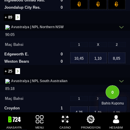
Inglewood United Res.
0
6,60
4,85
1,28
Joondalup City Res.
0
+ 89
Avustralya | NPL Northern NSW
90:05
Maç Bahsi
1
X
2
Edgeworth E.
0
10,45
1,10
8,05
Weston Bears
0
+ 25
Avustralya | NPL South Australian
85:18
0
Maç Bahsi
1
X
2
Bahis Kuponu
Croydon
1
4,35
1,45
4,85
Sturt Lions
1
+ 36
ANASAYFA
MENU
CASİNO
PROMOSYON
HESABIM