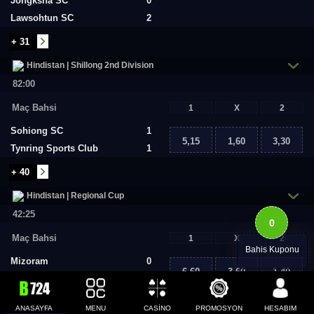
Jongksha SC
0
Lawsohtun SC
2
+ 31
Hindistan | Shillong 2nd Division
82:00
Maç Bahsi
1
X
2
Sohiong SC
1
5,15
1,60
3,30
Tynring Sports Club
1
+ 40
Hindistan | Regional Cup
42:25
0
Maç Bahsi
1
X
2
Bahis Kuponu
Mizoram
0
6,60
3,60
1,40
MLS FC
1
+ 61
ANASAYFA
MENU
CASİNO
PROMOSYON
HESABIM